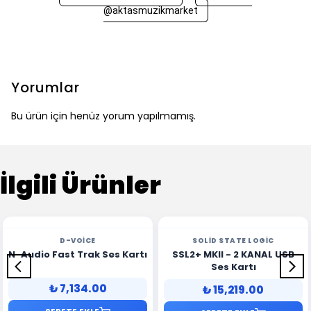
@aktasmuzikmarket
Yorumlar
Bu ürün için henüz yorum yapılmamış.
İlgili Ürünler
D-VOICE
SOLID STATE LOGIC
N-Audio Fast Trak Ses Kartı
SSL2+ MKII - 2 KANAL USB
Ses Kartı
₺ 7,134.00
₺ 15,219.00