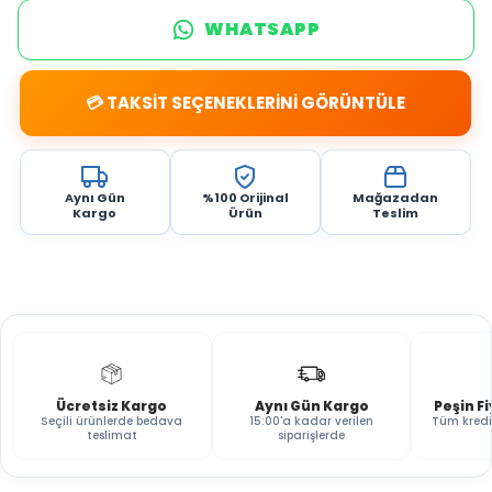
WHATSAPP
💳 TAKSİT SEÇENEKLERİNİ GÖRÜNTÜLE
Aynı Gün
%100 Orijinal
Mağazadan
Kargo
Ürün
Teslim
Ücretsiz Kargo
Aynı Gün Kargo
Peşin F
Seçili ürünlerde bedava
15:00'a kadar verilen
Tüm kredi
teslimat
siparişlerde