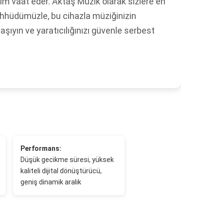
im vaat eder. Aktaş Müzik olarak sizlere en
ahhüdümüzle, bu cihazla müziğinizin
taşıyın ve yaratıcılığınızı güvenle serbest
Performans:
Düşük gecikme süresi, yüksek
kaliteli dijital dönüştürücü,
geniş dinamik aralık