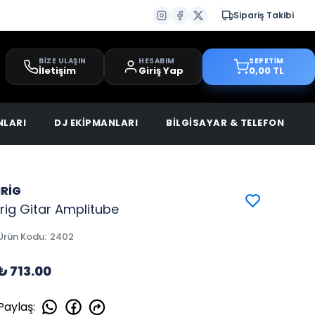
Sipariş Takibi
BİZE ULAŞIN
HESABIM
SEPETİM
İletişim
Giriş Yap
0,00 TL
NLARI
DJ EKİPMANLARI
BİLGİSAYAR & TELEFON
IRİG
İrig Gitar Amplitube
Ürün Kodu
:
2402
₺ 713.00
Paylaş
: