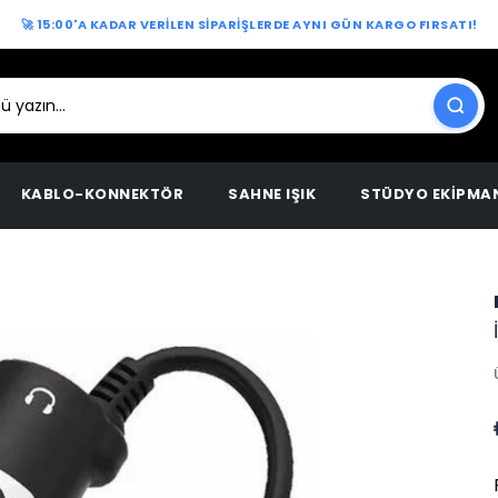
🚀 15:00'A KADAR VERİLEN SİPARİŞLERDE AYNI GÜN KARGO FIRSATI!
KABLO-KONNEKTÖR
SAHNE IŞIK
STÜDYO EKİPMA