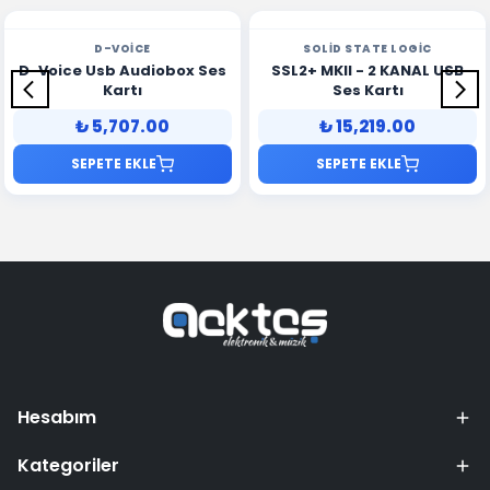
D-VOICE
SOLID STATE LOGIC
D-Voice Usb Audiobox Ses
SSL2+ MKII - 2 KANAL USB
Kartı
Ses Kartı
₺ 5,707.00
₺ 15,219.00
SEPETE EKLE
SEPETE EKLE
Hesabım
Kategoriler