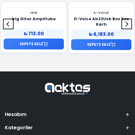
IRIG
D-VOICE
İrig Gitar Amplitube
D-Voice Ab22Usb Box Ses
Kartı
₺ 713.00
₺ 6,183.00
SEPETE EKLE
SEPETE EKLE
Hesabım
Kategoriler