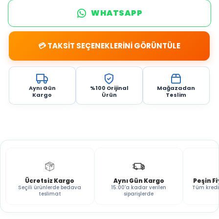
WHATSAPP
💳 TAKSİT SEÇENEKLERİNİ GÖRÜNTÜLE
Aynı Gün
%100 Orijinal
Mağazadan
Kargo
Ürün
Teslim
Ücretsiz Kargo
Aynı Gün Kargo
Peşin F
Seçili ürünlerde bedava
15:00'a kadar verilen
Tüm kredi
teslimat
siparişlerde