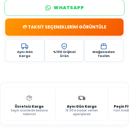
WHATSAPP
💳 TAKSİT SEÇENEKLERİNİ GÖRÜNTÜLE
Aynı Gün
%100 Orijinal
Mağazadan
Kargo
Ürün
Teslim
Ücretsiz Kargo
Aynı Gün Kargo
Peşin F
Seçili ürünlerde bedava
15:00'a kadar verilen
Tüm kredi
teslimat
siparişlerde