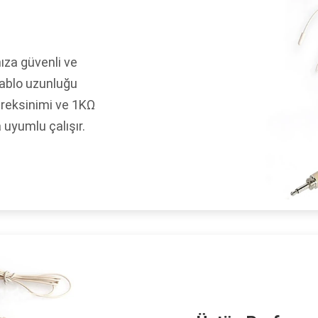
ıza güvenli ve
kablo uzunluğu
ereksinimi ve 1KΩ
 uyumlu çalışır.