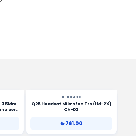
D-SOUND
n 3 5Mm
Q25 Headset Mikrofon Trs (Hd-2X)
heiser
Ch-02
₺ 761.00