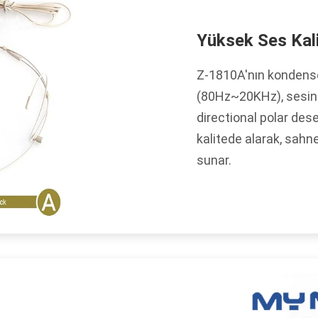
Yüksek Ses Kali
Z-1810A'nın kondenser
(80Hz~20KHz), sesiniz
directional polar des
kalitede alarak, sahn
sunar.