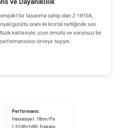
s ve Dayanıklılık
kompakt bir tasarıma sahip olan Z-1810A,
nyal/gürültü oranı ile kristal netliğinde ses
Müzik kalitesiyle, uzun ömürlü ve sorunsuz bir
performansınızı zirveye taşıyın.
Performans:
Hassasiyet: 18mv/Pa
(-32dB±2dB), Frekans