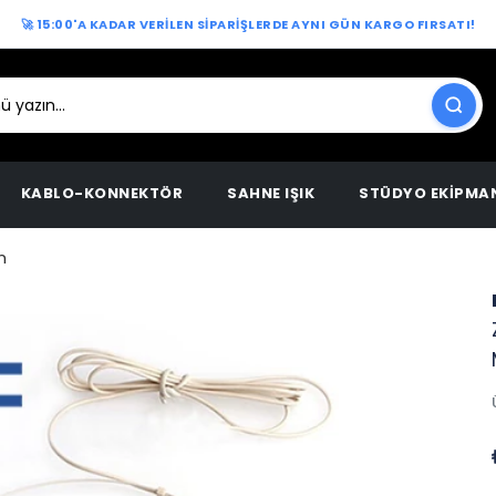
🚀 15:00'A KADAR VERİLEN SİPARİŞLERDE AYNI GÜN KARGO FIRSATI!
KABLO-KONNEKTÖR
SAHNE IŞIK
STÜDYO EKİPMA
n