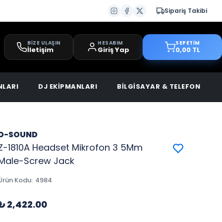
Sipariş Takibi
BİZE ULAŞIN
HESABIM
SEPETİM
İletişim
Giriş Yap
0,00 TL
NLARI
DJ EKİPMANLARI
BİLGİSAYAR & TELEFON
D-SOUND
Z-1810A Headset Mikrofon 3 5Mm
Male-Screw Jack
Ürün Kodu
:
4984
₺ 2,422.00