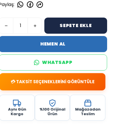
Paylaş
:
SEPETE EKLE
HEMEN AL
WHATSAPP
💳 TAKSİT SEÇENEKLERİNİ GÖRÜNTÜLE
Aynı Gün
%100 Orijinal
Mağazadan
Kargo
Ürün
Teslim