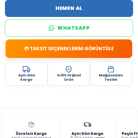
HEMEN AL
WHATSAPP
💳 TAKSİT SEÇENEKLERİNİ GÖRÜNTÜLE
Aynı Gün
%100 Orijinal
Mağazadan
Kargo
Ürün
Teslim
Ücretsiz Kargo
Aynı Gün Kargo
Peşin F
Seçili ürünlerde bedava
15:00'a kadar verilen
Tüm kredi