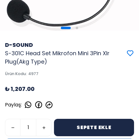
D-SOUND
S-301C Head Set Mikrofon Mini 3Pin Xlr
Plug(Akg Type)
Ürün Kodu
:
4977
₺ 1,207.00
Paylaş
:
SEPETE EKLE