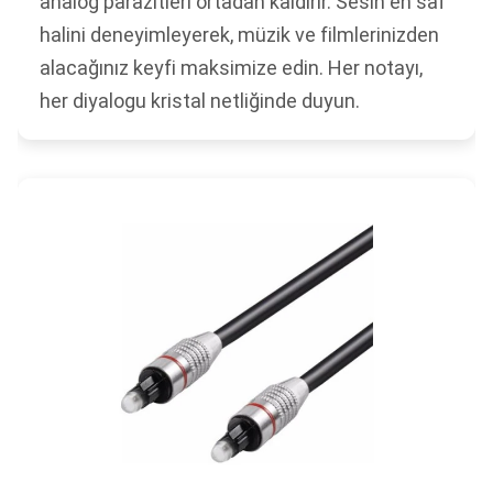
analog parazitleri ortadan kaldırır. Sesin en saf
halini deneyimleyerek, müzik ve filmlerinizden
alacağınız keyfi maksimize edin. Her notayı,
her diyalogu kristal netliğinde duyun.