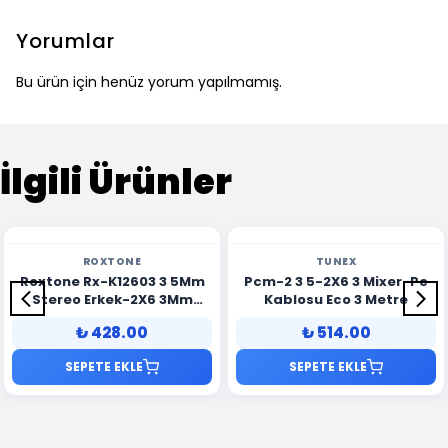
Yorumlar
Bu ürün için henüz yorum yapılmamış.
İlgili Ürünler
ROXTONE
TUNEX
Roxtone Rx-K12603 3 5Mm
Pcm-2 3 5-2X6 3 Mixer-Pc
Stereo Erkek-2X6 3Mm
Kablosu Eco 3 Metre
Mono Erkek 3 Metre Kablo
₺ 428.00
₺ 514.00
SEPETE EKLE
SEPETE EKLE