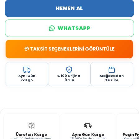
HEMEN AL
WHATSAPP
💳 TAKSİT SEÇENEKLERİNİ GÖRÜNTÜLE
Aynı Gün
%100 Orijinal
Mağazadan
Kargo
Ürün
Teslim
Ücretsiz Kargo
Aynı Gün Kargo
Peşin F
Seçili ürünlerde bedava
15:00'a kadar verilen
Tüm kredi