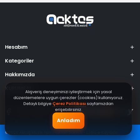
Hesabım
Kategoriler
Hakkımızda
KURUMSAL
Alışveriş deneyiminizi iyileştirmek için yasal
düzenlemelere uygun çerezler (cookies) kullanıyoruz.
Detaylı bilgiye
Çerez Politikası
sayfamızdan
erişebilirsiniz.
Anladım
©2026 Aktaş Müzik Tüm Hakları Saklıdır- ETBİS'e Kayıtlıdır