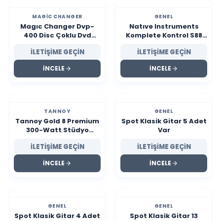
MAGIC CHANGER
GENEL
Magıc Changer Dvp-
Natıve Instruments
400 Disc Çoklu Dvd
Komplete Kontrol S88
Player & Changer With
Mk2 Midi Klavye 2 El
İLETİŞİME GEÇİN
İLETİŞİME GEÇİN
Hdmi
İNCELE
İNCELE
TANNOY
GENEL
Tannoy Gold 8 Premium
Spot Klasik Gitar 5 Adet
300-Watt Stüdyo
Var
Monitör 2 El Ambalajı
İLETİŞİME GEÇİN
İLETİŞİME GEÇİN
Yok
İNCELE
İNCELE
GENEL
GENEL
Spot Klasik Gitar 4 Adet
Spot Klasik Gitar 13