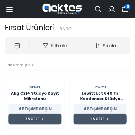
0
Fırsat Ürünleri
9
ürün
Filtrele
Sırala
GENEL
LEWITT
Akg C214 Stüdyo Kayıt
Lewitt Lct 640 Ts
Mikrofonu
Kondenser Stüdyo
Mikrofonu 2 El
İLETİŞİME GEÇİN
İLETİŞİME GEÇİN
İNCELE
İNCELE