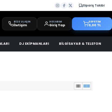
Sipariş Takibi
BİZE ULAŞIN
HESABIM
SEPETİM
İletişim
Giriş Yap
0,00 TL
NLARI
DJ EKİPMANLARI
BİLGİSAYAR & TELEFON