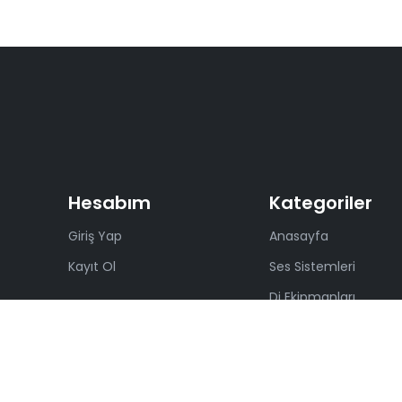
Hesabım
Kategoriler
Giriş Yap
Anasayfa
Kayıt Ol
Ses Sistemleri
Dj Ekipmanları
Müzik Aletleri