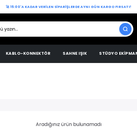
🚀 15:00'A KADAR VERİLEN SİPARİŞLERDE AYNI GÜN KARGO FIRSATI!
KABLO-KONNEKTÖR
SAHNE IŞIK
STÜDYO EKİPMA
Aradığınız ürün bulunamadı