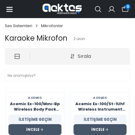
0
Ses Sistemleri
Mikrofonlar
Karaoke Mikrofon
2
ürün
Sırala
ACEMIC
ACEMIC
Acemic Ex-100/Mını-Bp
Acemic Ex-100/St-1Uhf
Wireless Body Pack
Wireless Instrument
System
Microphone
İLETİŞİME GEÇİN
İLETİŞİME GEÇİN
İNCELE
İNCELE