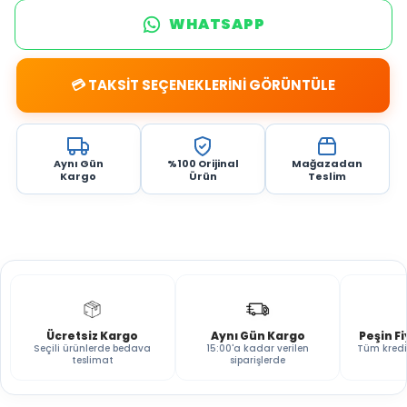
WHATSAPP
💳 TAKSİT SEÇENEKLERİNİ GÖRÜNTÜLE
Aynı Gün
%100 Orijinal
Mağazadan
Kargo
Ürün
Teslim
Ücretsiz Kargo
Aynı Gün Kargo
Peşin F
Seçili ürünlerde bedava
15:00'a kadar verilen
Tüm kredi
teslimat
siparişlerde