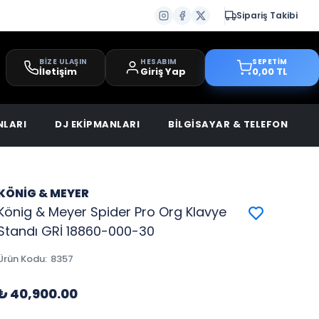
Sipariş Takibi
BİZE ULAŞIN
HESABIM
SEPETİM
İletişim
Giriş Yap
0,00 TL
NLARI
DJ EKİPMANLARI
BİLGİSAYAR & TELEFON
KÖNİG & MEYER
König & Meyer Spider Pro Org Klavye
Standı GRİ 18860-000-30
Ürün Kodu
:
8357
₺ 40,900.00