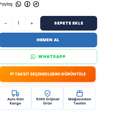
Paylaş
:
SEPETE EKLE
HEMEN AL
WHATSAPP
💳 TAKSİT SEÇENEKLERİNİ GÖRÜNTÜLE
Aynı Gün
%100 Orijinal
Mağazadan
Kargo
Ürün
Teslim