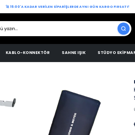
🚀 15:00'A KADAR VERİLEN SİPARİŞLERDE AYNI GÜN KARGO FIRSATI!
KABLO-KONNEKTÖR
SAHNE IŞIK
STÜDYO EKİPMA