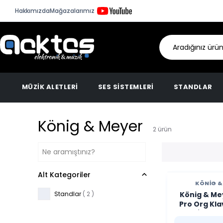
Hakkımızda
Mağazalarımız
MÜZİK ALETLERİ
SES SİSTEMLERİ
STANDLAR
König & Meyer
2
ürün
Alt Kategoriler
KÖNIG &
Standlar
(
2
)
König & Meyer S
Pro Org Kla
GRİ 1886