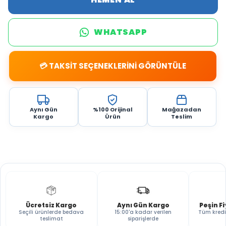
WHATSAPP
💳 TAKSİT SEÇENEKLERİNİ GÖRÜNTÜLE
Aynı Gün
%100 Orijinal
Mağazadan
Kargo
Ürün
Teslim
Ücretsiz Kargo
Aynı Gün Kargo
Peşin F
Seçili ürünlerde bedava
15:00'a kadar verilen
Tüm kredi
teslimat
siparişlerde