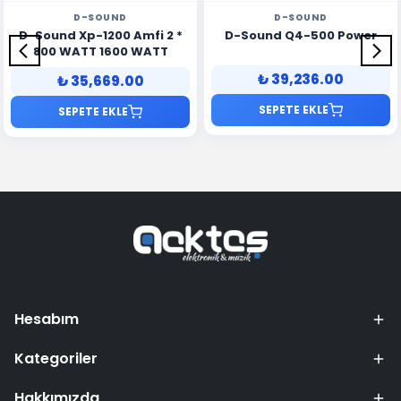
D-SOUND
D-SOUND
D-Sound Xp-1200 Amfi 2 *
D-Sound Q4-500 Power
800 WATT 1600 WATT
₺ 39,236.00
₺ 35,669.00
SEPETE EKLE
SEPETE EKLE
Hesabım
Kategoriler
Hakkımızda