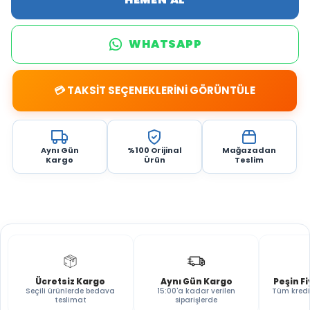
WHATSAPP
💳 TAKSİT SEÇENEKLERİNİ GÖRÜNTÜLE
Aynı Gün
%100 Orijinal
Mağazadan
Kargo
Ürün
Teslim
Ücretsiz Kargo
Aynı Gün Kargo
Peşin F
Seçili ürünlerde bedava
15:00'a kadar verilen
Tüm kredi
teslimat
siparişlerde