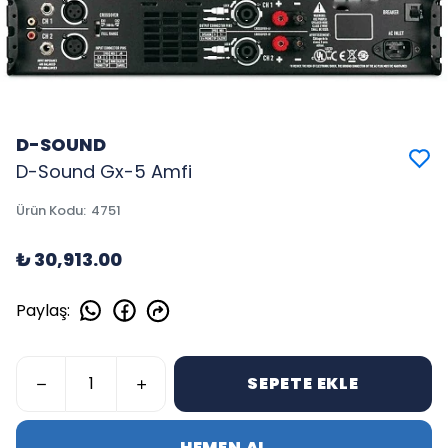
D-SOUND
D-Sound Gx-5 Amfi
Ürün Kodu
:
4751
₺ 30,913.00
Paylaş
:
SEPETE EKLE
HEMEN AL