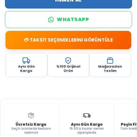
WHATSAPP
💳 TAKSİT SEÇENEKLERİNİ GÖRÜNTÜLE
Aynı Gün
%100 Orijinal
Mağazadan
Kargo
Ürün
Teslim
Ücretsiz Kargo
Aynı Gün Kargo
Peşin F
Seçili ürünlerde bedava
15:00'a kadar verilen
Tüm kredi
teslimat
siparişlerde