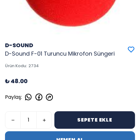
D-SOUND
D-Sound F-01 Turuncu Mikrofon Süngeri
Ürün Kodu
:
2734
₺ 48.00
Paylaş
:
SEPETE EKLE
HEMEN AL