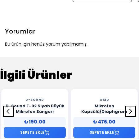
Yorumlar
Bu ürün için henüz yorum yapılmamış.
İlgili Ürünler
D-SOUND
OXID
D-Sound F-02 Siyah Büyük
Mikrofon
Mikrofon Süngeri
Kapsülü/Diaphgram
₺ 190.00
₺ 476.00
SEPETE EKLE
SEPETE EKLE