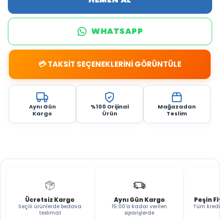
WHATSAPP
💳 TAKSİT SEÇENEKLERİNİ GÖRÜNTÜLE
Aynı Gün
%100 Orijinal
Mağazadan
Kargo
Ürün
Teslim
Ücretsiz Kargo
Aynı Gün Kargo
Peşin F
Seçili ürünlerde bedava
15:00'a kadar verilen
Tüm kredi
teslimat
siparişlerde