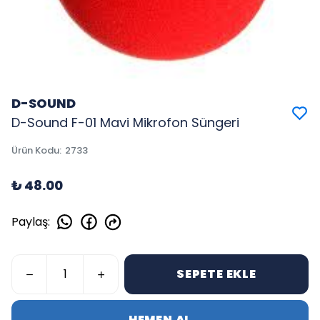
D-SOUND
D-Sound F-01 Mavi Mikrofon Süngeri
Ürün Kodu
:
2733
₺ 48.00
Paylaş
:
SEPETE EKLE
HEMEN AL