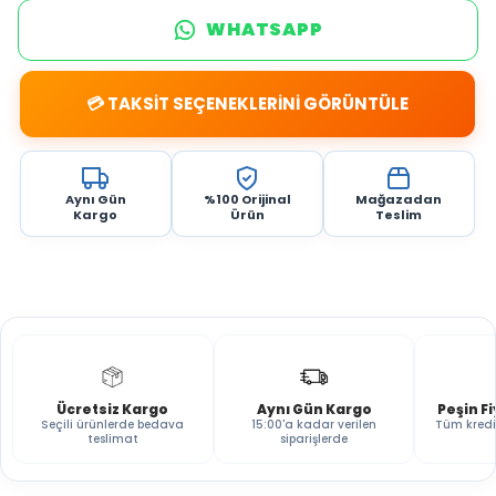
WHATSAPP
💳 TAKSİT SEÇENEKLERİNİ GÖRÜNTÜLE
Aynı Gün
%100 Orijinal
Mağazadan
Kargo
Ürün
Teslim
Ücretsiz Kargo
Aynı Gün Kargo
Peşin F
Seçili ürünlerde bedava
15:00'a kadar verilen
Tüm kredi
teslimat
siparişlerde