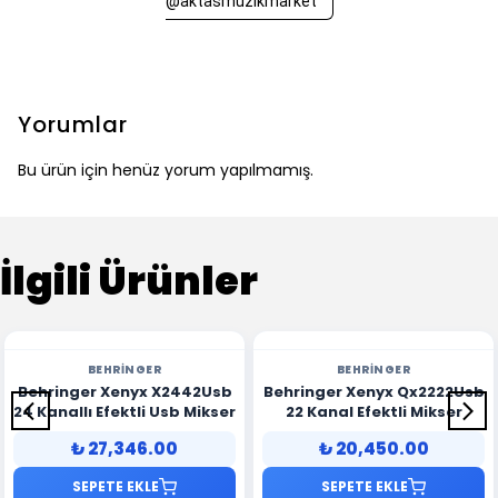
@aktasmuzikmarket
Yorumlar
Bu ürün için henüz yorum yapılmamış.
İlgili Ürünler
BEHRINGER
BEHRINGER
Behringer Xenyx X2442Usb
Behringer Xenyx Qx2222Usb
24 Kanallı Efektli Usb Mikser
22 Kanal Efektli Mikser
₺ 27,346.00
₺ 20,450.00
SEPETE EKLE
SEPETE EKLE