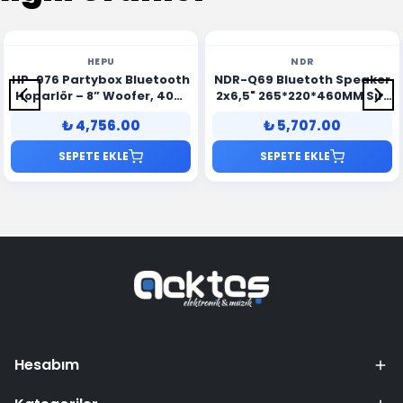
HEPU
NDR
HP-976 Partybox Bluetooth
NDR-Q69 Bluetoth Speaker
Hoparlör – 8” Woofer, 40W
2x6,5" 265*220*460MM Sırt
Güç, 2 Kablosuz Mikrofon +
Çantası Askılı
₺ 4,756.00
₺ 5,707.00
Kumanda, TWS Destekli
SEPETE EKLE
SEPETE EKLE
Hesabım