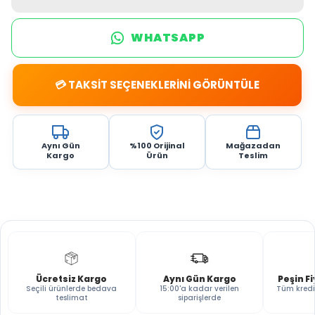
WHATSAPP
💳 TAKSİT SEÇENEKLERİNİ GÖRÜNTÜLE
Aynı Gün
%100 Orijinal
Mağazadan
Kargo
Ürün
Teslim
Ücretsiz Kargo
Aynı Gün Kargo
Peşin F
Seçili ürünlerde bedava
15:00'a kadar verilen
Tüm kredi
teslimat
siparişlerde