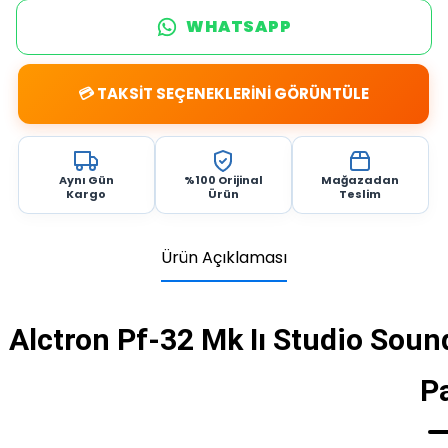
WHATSAPP
💳 TAKSİT SEÇENEKLERİNİ GÖRÜNTÜLE
Aynı Gün
%100 Orijinal
Mağazadan
Kargo
Ürün
Teslim
Ürün Açıklaması
Alctron Pf-32 Mk Iı Studio Sou
P