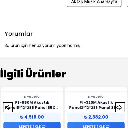
Aktaş Müzik Ana Sayfa
Yorumlar
Bu ürün için henüz yorum yapılmamış.
İlgili Ürünler
N-AUDIO
N-AUDIO
Pf-550M Akustik
Pf-320M Akustik
Panel5*12*285 Panel 55Cm
Panel3*12*283 Panel 35Cm
Metal
Metal
₺ 4,518.00
₺ 2,382.00
SEPETE EKLE
SEPETE EKLE