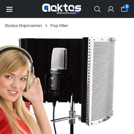
0
Stüdyo Ekipmanları
Pop Filter