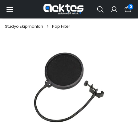
0
Stüdyo Ekipmanları
Pop Filter