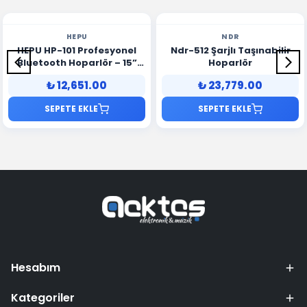
HEPU
NDR
HEPU HP-101 Profesyonel
Ndr-512 Şarjlı Taşınabilir
Bluetooth Hoparlör – 15”
Hoparlör
Woofer, RGB Işıklar,
₺ 12,651.00
₺ 23,779.00
Kablosuz Mikrofonlu,
Taşınabilir Tasarım
SEPETE EKLE
SEPETE EKLE
Hesabım
Kategoriler