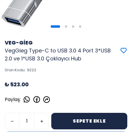
VEG-GİEG
VegGieg Type-C to USB 3.0 4 Port 3*USB
2.0 ve 1*USB 3.0 Çoklayıcı Hub
Ürün Kodu
:
9222
₺ 523.00
Paylaş
:
SEPETE EKLE