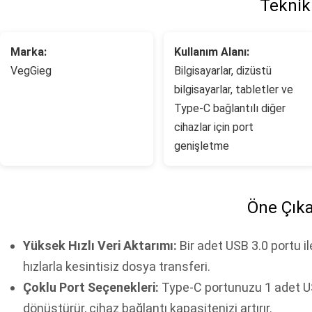
Teknik 
Marka:
Kullanım Alanı:
VegGieg
Bilgisayarlar, dizüstü
bilgisayarlar, tabletler ve
Type-C bağlantılı diğer
cihazlar için port
genişletme
Öne Çıka
Yüksek Hızlı Veri Aktarımı:
Bir adet USB 3.0 portu i
hızlarla kesintisiz dosya transferi.
Çoklu Port Seçenekleri:
Type-C portunuzu 1 adet US
dönüştürür, cihaz bağlantı kapasitenizi artırır.