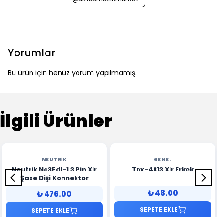
Yorumlar
Bu ürün için henüz yorum yapılmamış.
İlgili Ürünler
NEUTRIK
GENEL
Neutrik Nc3Fdl-1 3 Pin Xlr
Tnx-4813 Xlr Erkek
Şase Dişi Konnektor
₺ 48.00
₺ 476.00
SEPETE EKLE
SEPETE EKLE