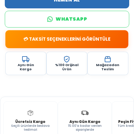
WHATSAPP
💳 TAKSİT SEÇENEKLERİNİ GÖRÜNTÜLE
Aynı Gün
%100 Orijinal
Mağazadan
Kargo
Ürün
Teslim
Ücretsiz Kargo
Aynı Gün Kargo
Peşin F
Seçili ürünlerde bedava
15:00'a kadar verilen
Tüm kredi
teslimat
siparişlerde