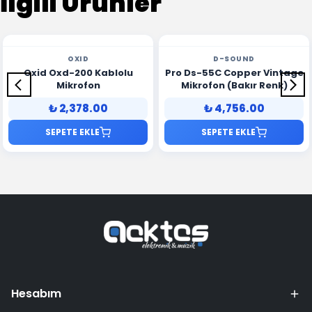
İlgili Ürünler
OXID
D-SOUND
Oxid Oxd-200 Kablolu
Pro Ds-55C Copper Vintage
Mikrofon
Mikrofon (Bakır Renk)
₺ 2,378.00
₺ 4,756.00
SEPETE EKLE
SEPETE EKLE
Hesabım