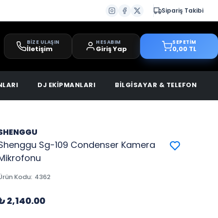
Sipariş Takibi
BİZE ULAŞIN
HESABIM
SEPETİM
İletişim
Giriş Yap
0,00 TL
NLARI
DJ EKİPMANLARI
BİLGİSAYAR & TELEFON
SHENGGU
Shenggu Sg-109 Condenser Kamera
Mikrofonu
Ürün Kodu
:
4362
₺ 2,140.00