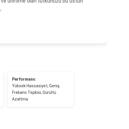
 ve üretime olan tutkunuzu bu üstün
.
Performans:
Yüksek Hassasiyet, Geniş
Frekans Tepkisi, Gürültü
Azaltma