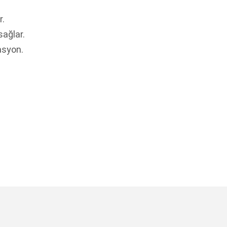
r.
sağlar.
asyon.