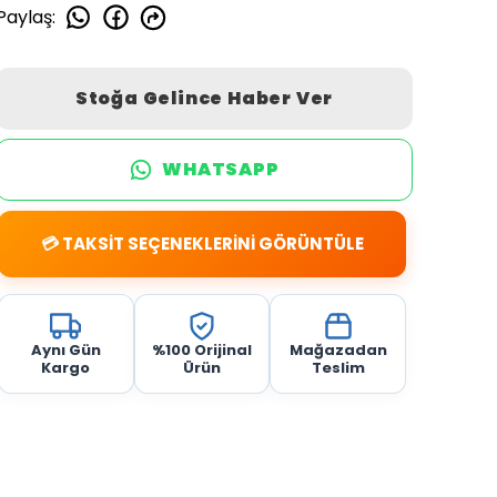
Paylaş
:
Stoğa Gelince Haber Ver
WHATSAPP
💳 TAKSİT SEÇENEKLERİNİ GÖRÜNTÜLE
Aynı Gün
%100 Orijinal
Mağazadan
Kargo
Ürün
Teslim