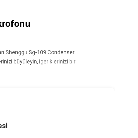
krofonu
lanan Shenggu Sg-109 Condenser
izi büyüleyin, içeriklerinizi bir
esi