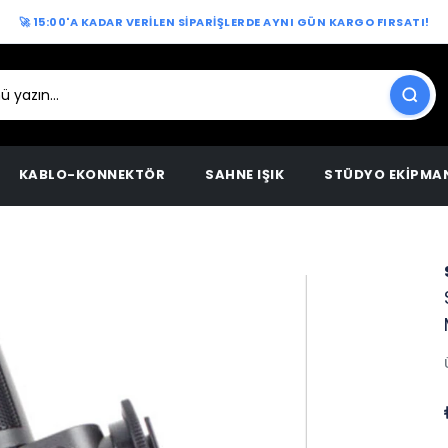
🚀 15:00'A KADAR VERİLEN SİPARİŞLERDE AYNI GÜN KARGO FIRSATI!
KABLO-KONNEKTÖR
SAHNE IŞIK
STÜDYO EKİPMA