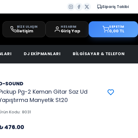
Sipariş Takibi
BİZE ULAŞIN
HESABIM
SEPETİM
İletişim
Giriş Yap
0,00 TL
NLARI
DJ EKİPMANLARI
BİLGİSAYAR & TELEFON
D-SOUND
Pıckup Pg-2 Keman Gitar Saz Ud
Yapıştırma Manyetik St20
Ürün Kodu
:
8031
₺ 476.00