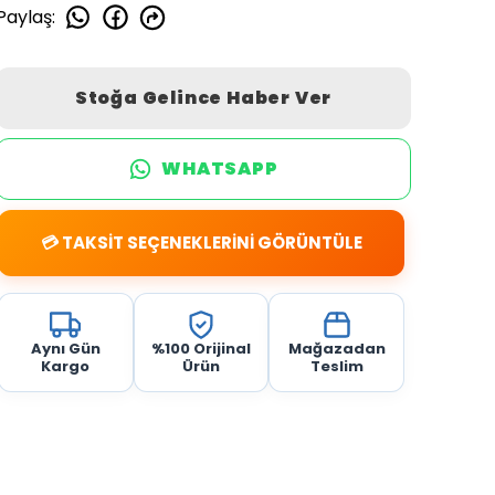
Paylaş
:
Stoğa Gelince Haber Ver
WHATSAPP
💳 TAKSİT SEÇENEKLERİNİ GÖRÜNTÜLE
Aynı Gün
%100 Orijinal
Mağazadan
Kargo
Ürün
Teslim