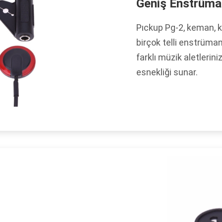
Geniş Enstrüma
Pıckup Pg-2, keman, kla
birçok telli enstrüm
farklı müzik aletleri
esnekliği sunar.