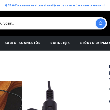
🚀 15:00'A KADAR VERİLEN SİPARİŞLERDE AYNI GÜN KARGO FIRSATI!
KABLO-KONNEKTÖR
SAHNE IŞIK
STÜDYO EKİPMA