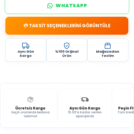
WHATSAPP
💳 TAKSİT SEÇENEKLERİNİ GÖRÜNTÜLE
Aynı Gün
%100 Orijinal
Mağazadan
Kargo
Ürün
Teslim
Ücretsiz Kargo
Aynı Gün Kargo
Peşin F
Seçili ürünlerde bedava
15:00'a kadar verilen
Tüm kredi
teslimat
siparişlerde