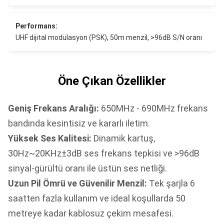
Performans:
UHF dijital modülasyon (PSK), 50m menzil, >96dB S/N oranı
Öne Çıkan Özellikler
Geniş Frekans Aralığı:
650MHz - 690MHz frekans
bandında kesintisiz ve kararlı iletim.
Yüksek Ses Kalitesi:
Dinamik kartuş,
30Hz~20KHz±3dB ses frekans tepkisi ve >96dB
sinyal-gürültü oranı ile üstün ses netliği.
Uzun Pil Ömrü ve Güvenilir Menzil:
Tek şarjla 6
saatten fazla kullanım ve ideal koşullarda 50
metreye kadar kablosuz çekim mesafesi.