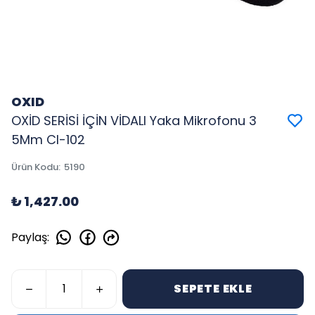
OXID
OXİD SERİSİ İÇİN VİDALI Yaka Mikrofonu 3
5Mm Cl-102
Ürün Kodu
:
5190
₺ 1,427.00
Paylaş
:
SEPETE EKLE