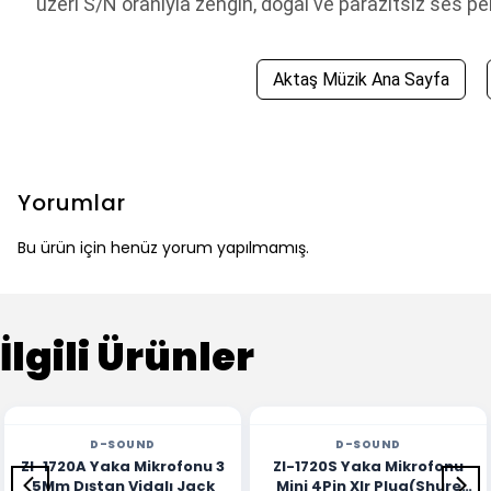
üzeri S/N oranıyla zengin, doğal ve parazitsiz ses p
Aktaş Müzik Ana Sayfa
Yorumlar
Bu ürün için henüz yorum yapılmamış.
İlgili Ürünler
D-SOUND
D-SOUND
Zl-1720A Yaka Mikrofonu 3
Zl-1720S Yaka Mikrofonu
5Mm Dıştan Vidalı Jack
Mini 4Pin Xlr Plug(Shure