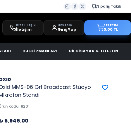
Sipariş Takibi
BİZE ULAŞIN
HESABIM
SEPETİM
İletişim
Giriş Yap
0,00 TL
NLARI
DJ EKİPMANLARI
BİLGİSAYAR & TELEFON
OXID
Oxid MMS-06 Gri Broadcast Stüdyo
Mikrofon Standı
Ürün Kodu
:
8201
₺ 5,945.00