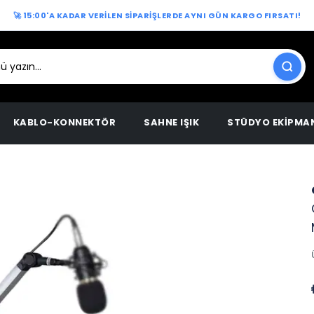
🚀 15:00'A KADAR VERİLEN SİPARİŞLERDE AYNI GÜN KARGO FIRSATI!
KABLO-KONNEKTÖR
SAHNE IŞIK
STÜDYO EKİPMA