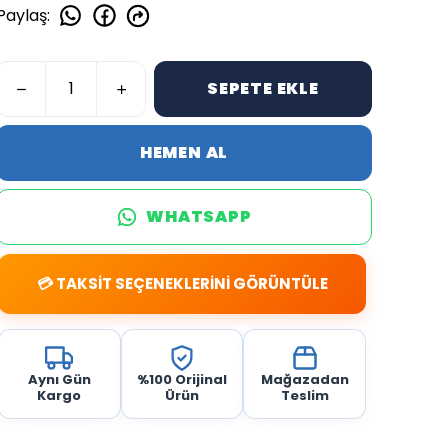
Paylaş
:
SEPETE EKLE
HEMEN AL
WHATSAPP
💳 TAKSİT SEÇENEKLERİNİ GÖRÜNTÜLE
Aynı Gün
%100 Orijinal
Mağazadan
Kargo
Ürün
Teslim