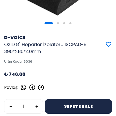
D-VOİCE
OXID 8" Hoparlör İzolatörü ISOPAD-8
390*280*40mm
Ürün Kodu
:
5036
₺ 746.00
Paylaş
:
SEPETE EKLE