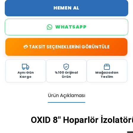
HEMEN AL
WHATSAPP
💳 TAKSİT SEÇENEKLERİNİ GÖRÜNTÜLE
Aynı Gün
%100 Orijinal
Mağazadan
Kargo
Ürün
Teslim
Ürün Açıklaması
OXID 8" Hoparlör İzolat