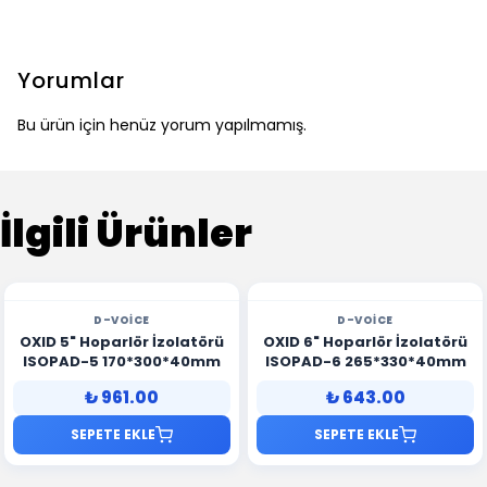
Yorumlar
Bu ürün için henüz yorum yapılmamış.
İlgili Ürünler
D-VOICE
D-VOICE
OXID 5" Hoparlör İzolatörü
OXID 6" Hoparlör İzolatörü
ISOPAD-5 170*300*40mm
ISOPAD-6 265*330*40mm
₺ 961.00
₺ 643.00
SEPETE EKLE
SEPETE EKLE