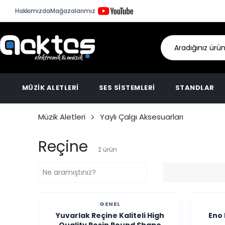
Hakkımızda
Mağazalarımız
MÜZİK ALETLERİ
SES SİSTEMLERİ
STANDLAR
Müzik Aletleri
Yaylı Çalgı Aksesuarları
Reçine
2
ürün
GENEL
Yuvarlak Reçine Kaliteli High
Eno 