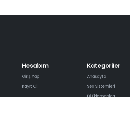
Hesabım
Kategoriler
Giriş Yap
Anasayfa
Kayıt Ol
Ses Sistemleri
Dj Ekipmanları
Müzik Aletleri