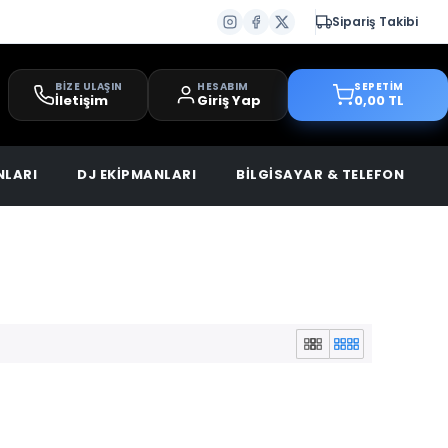
Sipariş Takibi
BİZE ULAŞIN
HESABIM
SEPETİM
İletişim
Giriş Yap
0,00 TL
NLARI
DJ EKİPMANLARI
BİLGİSAYAR & TELEFON