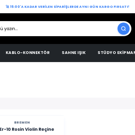
🚀 15:00'A KADAR VERİLEN SİPARİŞLERDE AYNI GÜN KARGO FIRSATI!
KABLO-KONNEKTÖR
SAHNE IŞIK
STÜDYO EKİPMA
BREMEN
Er-10 Rosin Violin Reçine