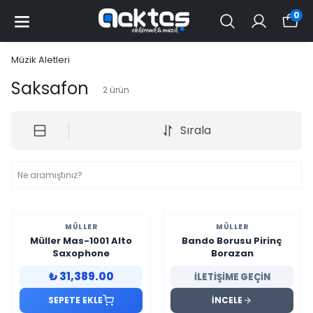
0
Müzik Aletleri
Saksafon
2
ürün
Sırala
MÜLLER
MÜLLER
Müller Mas-1001 Alto
Bando Borusu Pirinç
Saxophone
Borazan
₺ 31,389.00
İLETİŞİME GEÇİN
SEPETE EKLE
İNCELE