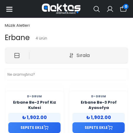
0
Müzik Aletleri
Erbane
4
ürün
Sırala
D-DRUM
D-DRUM
Erbane Be-2 Prof Kız
Erbane Be-3 Prof
Kulesi
Ayasofya
₺ 1,902.00
₺ 1,902.00
SEPETE EKLE
SEPETE EKLE