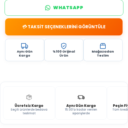
WHATSAPP
💳 TAKSİT SEÇENEKLERİNİ GÖRÜNTÜLE
Aynı Gün
%100 Orijinal
Mağazadan
Kargo
Ürün
Teslim
Ücretsiz Kargo
Aynı Gün Kargo
Peşin F
Seçili ürünlerde bedava
15:00'a kadar verilen
Tüm kredi
teslimat
siparişlerde