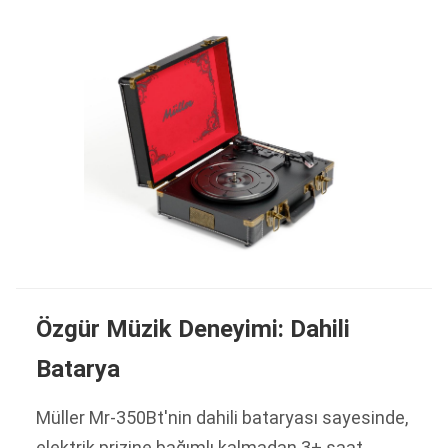
Özgür Müzik Deneyimi: Dahili
Batarya
Müller Mr-350Bt'nin dahili bataryası sayesinde,
elektrik prizine bağımlı kalmadan 3+ saat