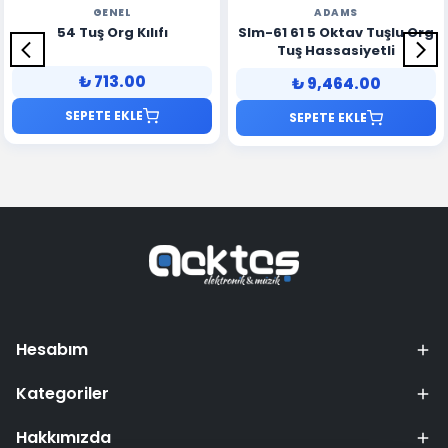
GENEL
ADAMS
54 Tuş Org Kılıfı
Slm-61 61 5 Oktav Tuşlu Org
Tuş Hassasiyetli
₺ 713.00
₺ 9,464.00
SEPETE EKLE
SEPETE EKLE
Hesabım
Kategoriler
Hakkımızda