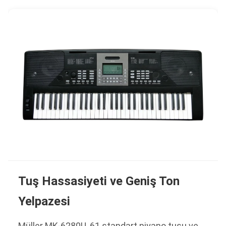
Tuş Hassasiyeti ve Geniş Ton
Yelpazesi
Müller MK-6280U, 61 standart piyano tuşu ve