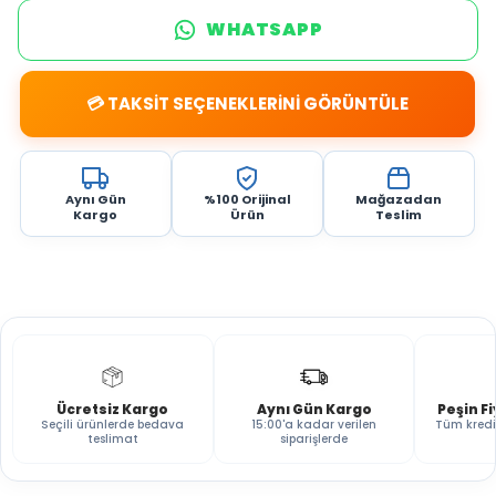
WHATSAPP
💳 TAKSİT SEÇENEKLERİNİ GÖRÜNTÜLE
Aynı Gün
%100 Orijinal
Mağazadan
Kargo
Ürün
Teslim
Ücretsiz Kargo
Aynı Gün Kargo
Peşin F
Seçili ürünlerde bedava
15:00'a kadar verilen
Tüm kredi
teslimat
siparişlerde