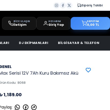
Sipariş Takibi
BİZE ULAŞIN
HESABIM
SEPETİM
İletişim
Giriş Yap
0,00 TL
NLARI
DJ EKİPMANLARI
BİLGİSAYAR & TELEFON
GENEL
Max Serisi 12V 7Ah Kuru Bakımsız Akü
Ürün Kodu
:
8068
₺ 1,189.00
Paylaş
: