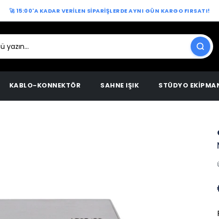
🚀 15:00'A KADAR VERİLEN SİPARİŞLERDE AYNI GÜN KARGO FIRSATI!
KABLO-KONNEKTÖR
SAHNE IŞIK
STÜDYO EKİPMA