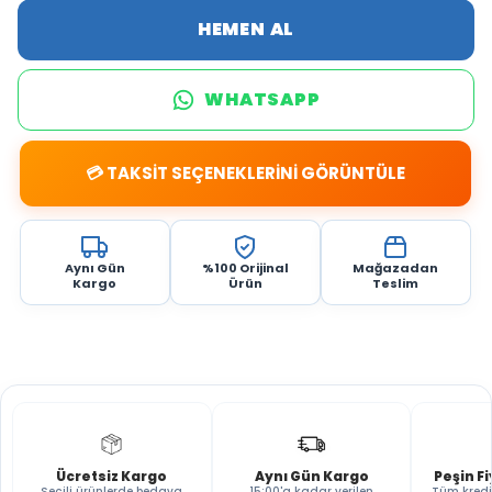
HEMEN AL
WHATSAPP
💳 TAKSİT SEÇENEKLERİNİ GÖRÜNTÜLE
Aynı Gün
%100 Orijinal
Mağazadan
Kargo
Ürün
Teslim
Ücretsiz Kargo
Aynı Gün Kargo
Peşin F
Seçili ürünlerde bedava
15:00'a kadar verilen
Tüm kredi