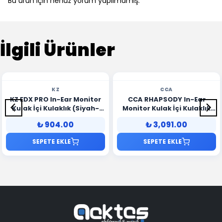
Bu ürün için henüz yorum yapılmamış.
İlgili Ürünler
KZ
CCA
KZ EDX PRO In-Ear Monitor
CCA RHAPSODY In-Ear
Kulak İçi Kulaklık (Siyah-
Monitor Kulak İçi Kulaklık
Black)
(Siyah-Black)
₺ 904.00
₺ 3,091.00
SEPETE EKLE
SEPETE EKLE