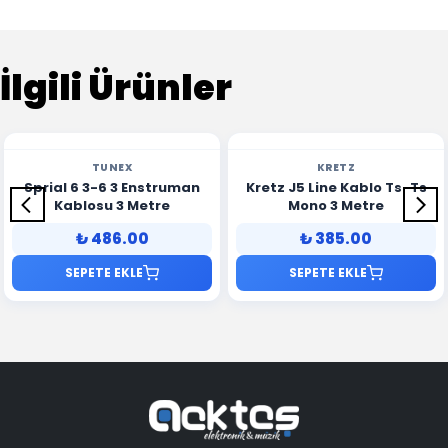
İlgili Ürünler
TUNEX
KRETZ
Sprial 6 3-6 3 Enstruman
Kretz J5 Line Kablo Ts-Ts
Kablosu 3 Metre
Mono 3 Metre
₺ 486.00
₺ 385.00
SEPETE EKLE
SEPETE EKLE