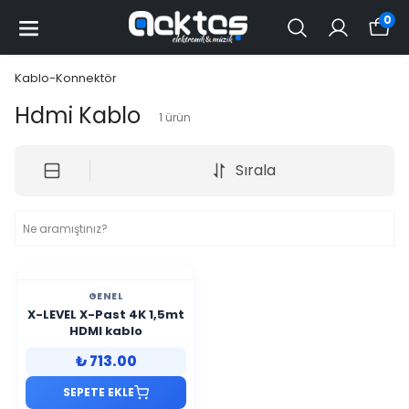
0
Kablo-Konnektör
Hdmi Kablo
1
ürün
Sırala
GENEL
X-LEVEL X-Past 4K 1,5mt
HDMI kablo
₺ 713.00
SEPETE EKLE