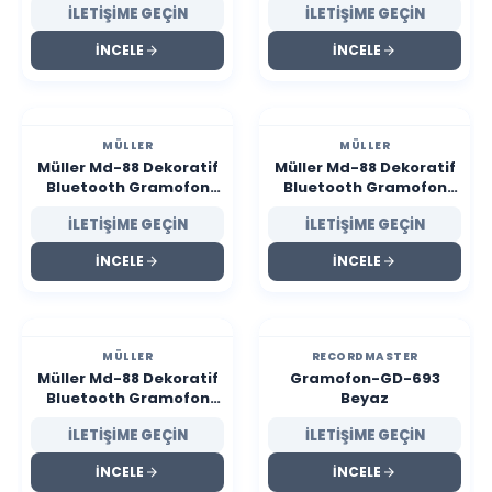
İLETİŞİME GEÇİN
İLETİŞİME GEÇİN
İNCELE
İNCELE
MÜLLER
MÜLLER
Müller Md-88 Dekoratif
Müller Md-88 Dekoratif
Bluetooth Gramofon
Bluetooth Gramofon
Dark Brown
Dark Green
İLETİŞİME GEÇİN
İLETİŞİME GEÇİN
220*200*400Mm
220*200*400Mm
İNCELE
İNCELE
MÜLLER
RECORDMASTER
Müller Md-88 Dekoratif
Gramofon-GD-693
Bluetooth Gramofon
Beyaz
Beyaz/Ivory White
İLETİŞİME GEÇİN
İLETİŞİME GEÇİN
220*200*400Mm
İNCELE
İNCELE