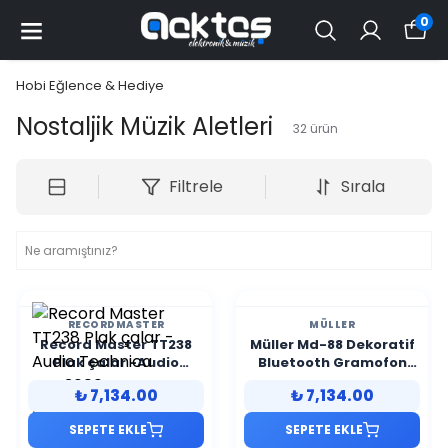
0
Hobi Eğlence & Hediye
Nostaljik Müzik Aletleri
32
ürün
Filtrele
Sırala
RECORDMASTER
MÜLLER
Record Master TT238
Müller Md-88 Dekoratif
Plak çalar -Audio
Bluetooth Gramofon
Technica ATN3600
Orangewood
₺ 7,134.00
₺ 7,134.00
İğneli(Bluetooth Özellikli
220*200*400Mm
+ Ayarlanabilir Led
SEPETE EKLE
SEPETE EKLE
Aydınlatma Özellikli)