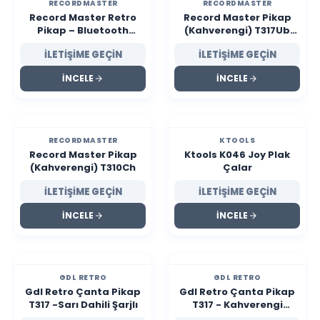
RECORDMASTER
RECORDMASTER
Record Master Retro
Record Master Pikap
Pikap – Bluetooth
(Kahverengi) T317Ub
Özellikli – Özel Kumaş
Bluetooth
İLETİŞİME GEÇİN
İLETİŞİME GEÇİN
Kaplama – Tüm Plakları
Çalabilme
İNCELE
İNCELE
RECORDMASTER
KTOOLS
Record Master Pikap
Ktools K046 Joy Plak
(Kahverengi) T310Ch
Çalar
İLETİŞİME GEÇİN
İLETİŞİME GEÇİN
İNCELE
İNCELE
GDL RETRO
GDL RETRO
Gdl Retro Çanta Pikap
Gdl Retro Çanta Pikap
T317 -Sarı Dahili Şarjlı
T317 - Kahverengi
(Dahili Şarjlı)