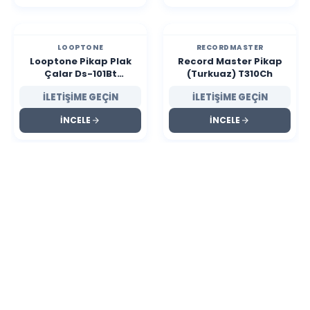
LOOPTONE
RECORDMASTER
Looptone Pikap Plak
Record Master Pikap
Çalar Ds-101Bt
(Turkuaz) T310Ch
Bluetooth
İLETİŞİME GEÇİN
İLETİŞİME GEÇİN
İNCELE
İNCELE