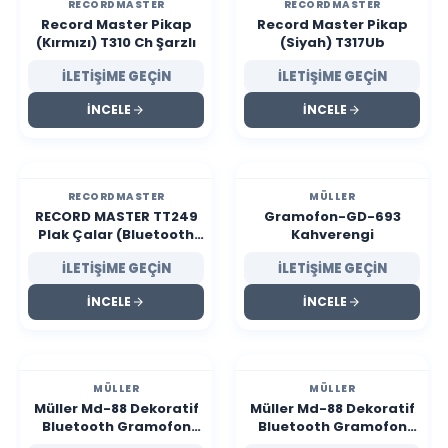
RECORDMASTER
RECORDMASTER
Record Master Pikap
Record Master Pikap
(Kırmızı) T310 Ch Şarzlı
(Siyah) T317Ub
İLETİŞİME GEÇİN
İLETİŞİME GEÇİN
İNCELE
İNCELE
RECORDMASTER
MÜLLER
RECORD MASTER TT249
Gramofon-GD-693
Plak Çalar (Bluetooth
Kahverengi
Özellikli)
İLETİŞİME GEÇİN
İLETİŞİME GEÇİN
İNCELE
İNCELE
MÜLLER
MÜLLER
Müller Md-88 Dekoratif
Müller Md-88 Dekoratif
Bluetooth Gramofon
Bluetooth Gramofon
Black 220*200*400Mm
Ocean 220*200*400Mm