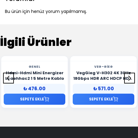
Bu ürün için henüz yorum yapılmamış.
İlgili Ürünler
GENEL
VEG-GIEG
Hdmi-Hdmi Mini Energizer
VegGieg V-H302 4K 30Hz
Lcaehhac2 1 5 Metre Kablo
18Gbps HDR ARC HDCP HDMI
2.0 Kablo 2 Metre
₺ 476.00
₺ 571.00
SEPETE EKLE
SEPETE EKLE