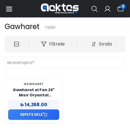
0
Gawharet
1
ürün
Filtrele
Sırala
GAWHARET
Gawharet el Fan 23"
Mısır Oryantal
Profesyonel Solo
₺ 14,268.00
Darbuka
SEPETE EKLE