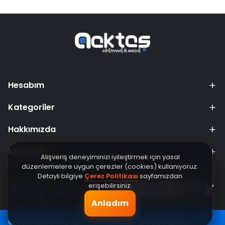
Hesabım
Kategoriler
Hakkımızda
KURUMSAL
Alışveriş deneyiminizi iyileştirmek için yasal
düzenlemelere uygun çerezler (cookies) kullanıyoruz.
Detaylı bilgiye
Çerez Politikası
sayfamızdan
erişebilirsiniz.
Anladım
©2026 Aktaş Müzik Tüm Hakları Saklıdır- ETBİS'e Kayıtlıdır