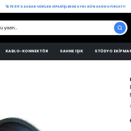
🚀 15:00'A KADAR VERİLEN SİPARİŞLERDE AYNI GÜN KARGO FIRSATI!
KABLO-KONNEKTÖR
SAHNE IŞIK
STÜDYO EKİPMA