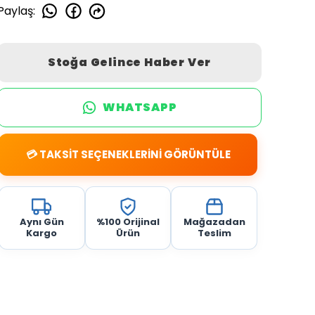
Paylaş
:
Stoğa Gelince Haber Ver
WHATSAPP
💳 TAKSİT SEÇENEKLERİNİ GÖRÜNTÜLE
Aynı Gün
%100 Orijinal
Mağazadan
Kargo
Ürün
Teslim