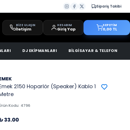
Sipariş Takibi
BİZE ULAŞIN
HESABIM
SEPETİM
İletişim
Giriş Yap
0,00 TL
NLARI
DJ EKİPMANLARI
BİLGİSAYAR & TELEFON
EMEK
Emek 2150 Hoparlör (Speaker) Kablo 1
Metre
Ürün Kodu
:
4796
₺ 33.00