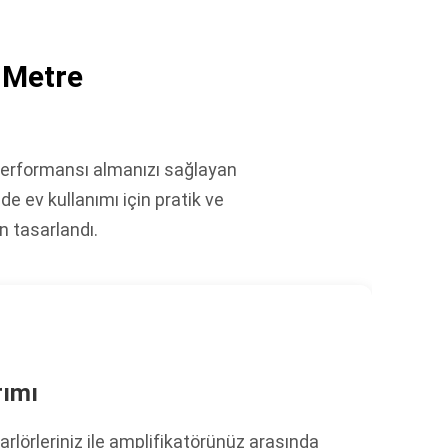
 Metre
performansı almanızı sağlayan
e ev kullanımı için pratik ve
n tasarlandı.
rımı
rlörleriniz ile amplifikatörünüz arasında