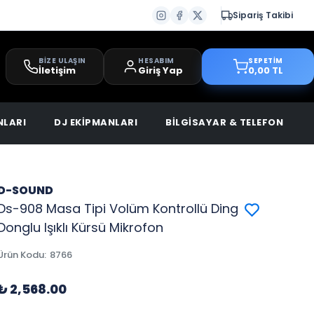
Sipariş Takibi
BİZE ULAŞIN
HESABIM
SEPETİM
İletişim
Giriş Yap
0,00 TL
NLARI
DJ EKİPMANLARI
BİLGİSAYAR & TELEFON
D-SOUND
Ds-908 Masa Tipi Volüm Kontrollü Ding
Donglu Işıklı Kürsü Mikrofon
Ürün Kodu
:
8766
₺ 2,568.00