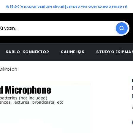
🚀 15:00'A KADAR VERİLEN SİPARİŞLERDE AYNI GÜN KARGO FIRSATI!
KABLO-KONNEKTÖR
SAHNE IŞIK
STÜDYO EKİPMA
Mikrofon