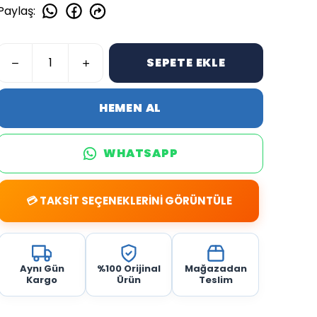
Paylaş
:
SEPETE EKLE
HEMEN AL
WHATSAPP
💳 TAKSİT SEÇENEKLERİNİ GÖRÜNTÜLE
Aynı Gün
%100 Orijinal
Mağazadan
Kargo
Ürün
Teslim