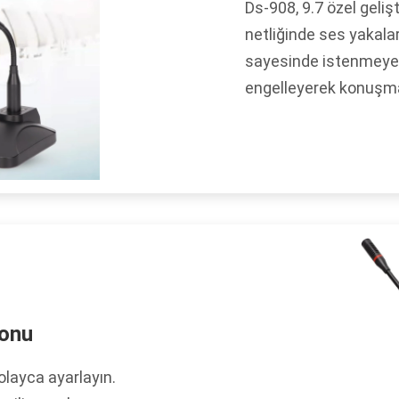
Ds-908, 9.7 özel geliş
netliğinde ses yakalar
sayesinde istenmeyen a
engelleyerek konuşmac
yonu
olayca ayarlayın.